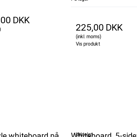
,00 DKK
225,00 DKK
)
(inkl. moms)
Vis produkt
vle whiteboard på
Whiteboard, 5-side
Udsolgt