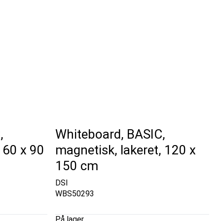
,
Whiteboard, BASIC,
 60 x 90
magnetisk, lakeret, 120 x
150 cm
DSI
WBS50293
På lager