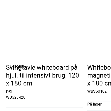
Svingtavle whiteboard på
Whitebo
Udsolgt
hjul, til intensivt brug, 120
magnetis
x 180 cm
x 180 c
WBS60102
DSI
WBS23420
På lager