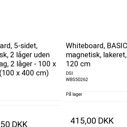
rd, 5-sidet,
Whiteboard, BASIC
k, 2 låger uden
magnetisk, lakeret,
ag, 2 låger - 100 x
120 cm
(100 x 400 cm)
DSI
WBS50262
På lager
415,00 DKK
,50 DKK