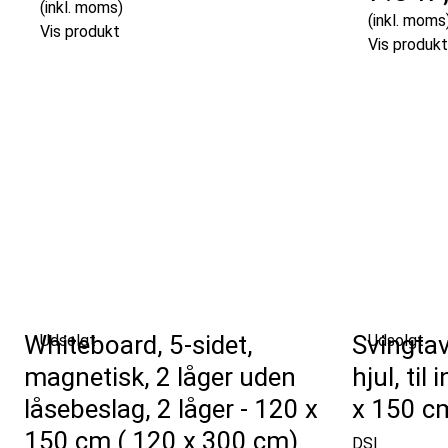
(inkl. moms)
(inkl. moms
Vis produkt
Vis produkt
Whiteboard, 5-sidet,
Svingta
Udsolgt
Udsolgt
magnetisk, 2 låger uden
hjul, til
låsebeslag, 2 låger - 120 x
x 150 c
150 cm ( 120 x 300 cm)
DSI