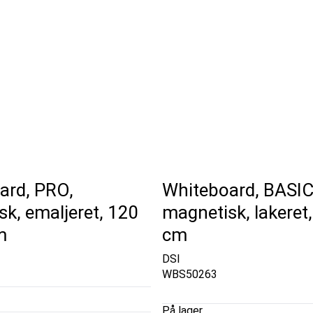
ard, PRO,
Whiteboard, BASIC
k, emaljeret, 120
magnetisk, lakeret,
m
cm
DSI
WBS50263
På lager