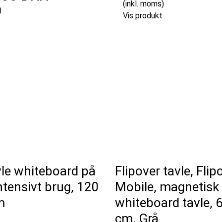
(inkl. moms)
)
Vis produkt
vle whiteboard på
Flipover tavle, Flip
 intensivt brug, 120
Mobile, magnetisk
m
whiteboard tavle, 
cm, Grå