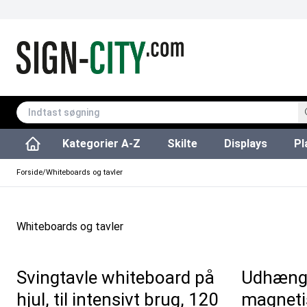
Kategorier A-Z
Skilte
Displays
Pl
Affaldsspande & poser
Udendørs askebægre
Plakater & Print
Plakatholdere og pla
Tilbehør & Res
Sving/vendbare tavler
Glastavler & tilbeh
Forside
/
Whiteboards og tavler
Whiteboards og tavler
Svingtavle whiteboard på
Udhængs
hjul, til intensivt brug, 120
magnetis