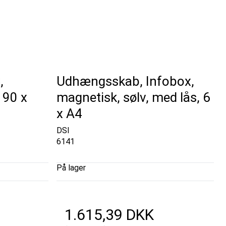
,
Udhængsskab, Infobox,
 90 x
magnetisk, sølv, med lås, 6
x A4
DSI
6141
På lager
1.615,39 DKK