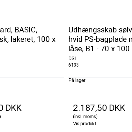
ard, BASIC,
Udhængsskab søl
k, lakeret, 100 x
hvid PS-bagplade 
låse, B1 - 70 x 10
DSI
6133
På lager
0 DKK
2.187,50 DKK
)
(inkl. moms)
Vis produkt