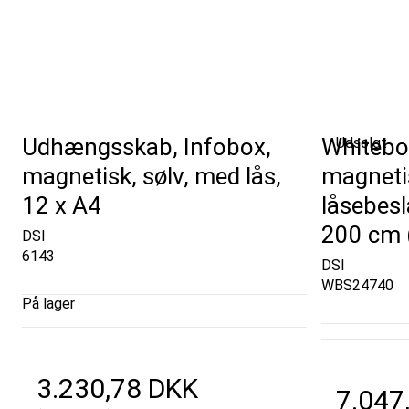
Udhængsskab, Infobox,
Whiteboa
Udsolgt
magnetisk, sølv, med lås,
magnetis
12 x A4
låsebesl
200 cm 
DSI
6143
DSI
WBS24740
På lager
3.230,78 DKK
7.047