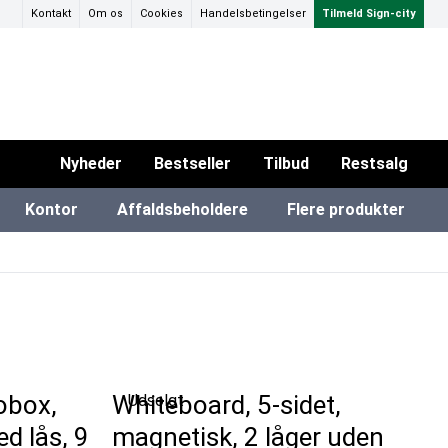
Kontakt
Om os
Cookies
Handelsbetingelser
Tilmeld Sign-city
Nyheder
Bestseller
Tilbud
Restsalg
Kontor
Affaldsbeholdere
Flere produkter
ammer & Klikrammer
ærred til projektor
SEG Stof rammer
Eventtelte & pavillioner
iPad & TV-standere
obox,
Whiteboard, 5-sidet,
Udsolgt
d lås, 9
magnetisk, 2 låger uden