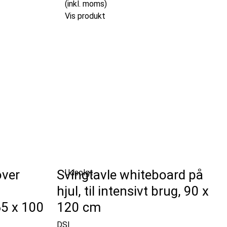
(inkl. moms)
Vis produkt
over
Svingtavle whiteboard på
Udsolgt
hjul, til intensivt brug, 90 x
65 x 100
120 cm
DSI