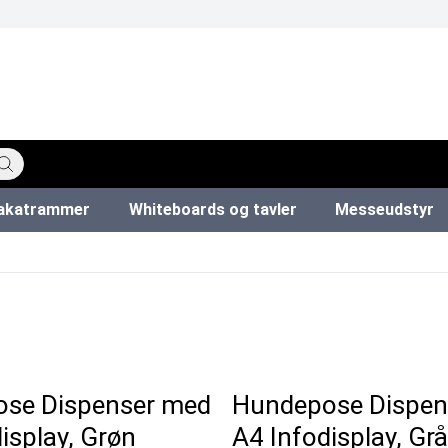
akatrammer
Whiteboards og tavler
Messeudstyr
katstandere
ervedele
ør
Køkkenruller & toiletpapir
Forslagskasser & boxe
Hundepose dispensere
Whiteboard tavler
Info modul tavler
Snapr
L
se Dispenser med
Hundepose Dispen
isplay, Grøn
A4 Infodisplay, Grå