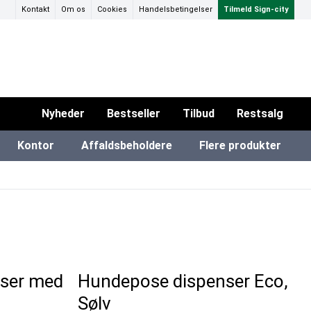
Kontakt
Om os
Cookies
Handelsbetingelser
Tilmeld Sign-city
Nyheder
Bestseller
Tilbud
Restsalg
Kontor
Affaldsbeholdere
Flere produkter
ammer & Klikrammer
ærred til projektor
SEG Stof rammer
Eventtelte & pavillioner
iPad & TV-standere
ser med
Hundepose dispenser Eco,
Sølv