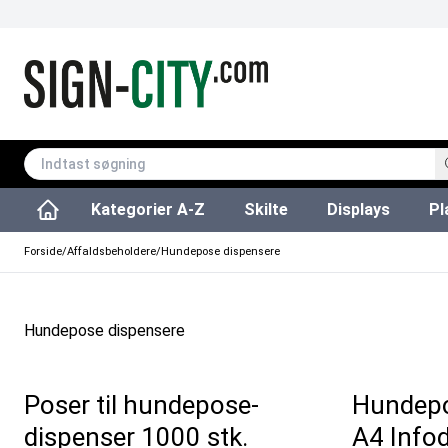
Kategorier A-Z
Skilte
Displays
Pl
Affaldsspande & poser
Udendørs askebægre
Plakater & Print
Plakatholdere og pla
Tilbehør & Res
Sving/vendbare tavler
Glastavler & tilbeh
Forside
/
Affaldsbeholdere
/
Hundepose dispensere
Hundepose dispensere
Poser til hundepose-
Hundepo
dispenser 1000 stk.
A4 Infod