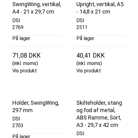
SwingWing, vertikal,
Upright, vertikal, A5
A4 - 21 x 29,7 cm
- 14,8 x 21 cm
DSI
DSI
2769
2511
På lager
På lager
71,08 DKK
40,41 DKK
(inkl. moms)
(inkl. moms)
Vis produkt
Vis produkt
Holder, SwingWing,
Skilteholder, stang
297 mm
og fod af metal,
ABS Ramme, Sort,
DSI
A3 - 29,7 x 42 cm
2703
DSI
På lager