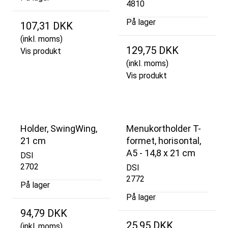
4810
På lager
107,31 DKK
(inkl. moms)
129,75 DKK
Vis produkt
(inkl. moms)
Vis produkt
Holder, SwingWing,
Menukortholder T-
21 cm
formet, horisontal,
A5 - 14,8 x 21 cm
DSI
2702
DSI
2772
På lager
På lager
94,79 DKK
25,95 DKK
(inkl. moms)