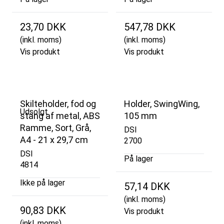
23,70 DKK
547,78 DKK
(inkl. moms)
(inkl. moms)
Vis produkt
Vis produkt
Skilteholder, fod og
Holder, SwingWing,
Udsolgt
stang af metal, ABS
105 mm
Ramme, Sort, Grå,
DSI
A4 - 21 x 29,7 cm
2700
DSI
På lager
4814
Ikke på lager
57,14 DKK
(inkl. moms)
90,83 DKK
Vis produkt
(inkl. moms)