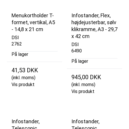
Menukortholder T-
Infostander, Flex,
formet, vertikal, A5
højdejusterbar, sølv
- 14,8 x 21 cm
klikramme, A3 - 29,7
x 42 cm
DSI
2762
DSI
6490
På lager
På lager
41,53 DKK
945,00 DKK
(inkl. moms)
Vis produkt
(inkl. moms)
Vis produkt
Infostander,
Infostander,
Telescopic,
Telescopic,