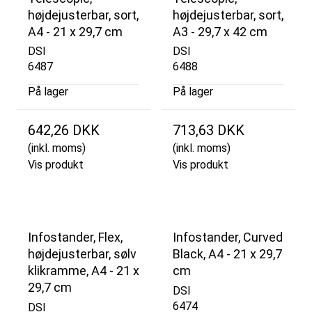
højdejusterbar, sort,
højdejusterbar, sort,
A4 - 21 x 29,7 cm
A3 - 29,7 x 42 cm
DSI
DSI
6487
6488
På lager
På lager
642,26 DKK
713,63 DKK
(inkl. moms)
(inkl. moms)
Vis produkt
Vis produkt
Infostander, Flex,
Infostander, Curved
højdejusterbar, sølv
Black, A4 - 21 x 29,7
klikramme, A4 - 21 x
cm
29,7 cm
DSI
6474
DSI