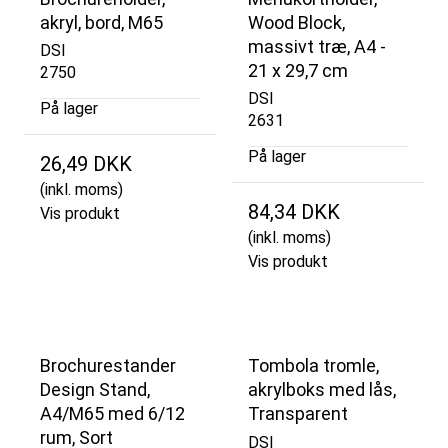
akryl, bord, M65
Wood Block,
massivt træ, A4 -
DSI
21 x 29,7 cm
2750
DSI
På lager
2631
På lager
26,49 DKK
(inkl. moms)
84,34 DKK
Vis produkt
(inkl. moms)
Vis produkt
Brochurestander
Tombola tromle,
Design Stand,
akrylboks med lås,
A4/M65 med 6/12
Transparent
rum, Sort
DSI