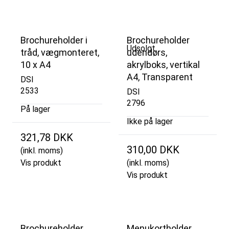
Brochureholder i
Brochureholder
Udsolgt
tråd, vægmonteret,
udendørs,
10 x A4
akrylboks, vertikal
A4, Transparent
DSI
2533
DSI
2796
På lager
Ikke på lager
321,78 DKK
310,00 DKK
(inkl. moms)
Vis produkt
(inkl. moms)
Vis produkt
Brochureholder,
Menukortholder,