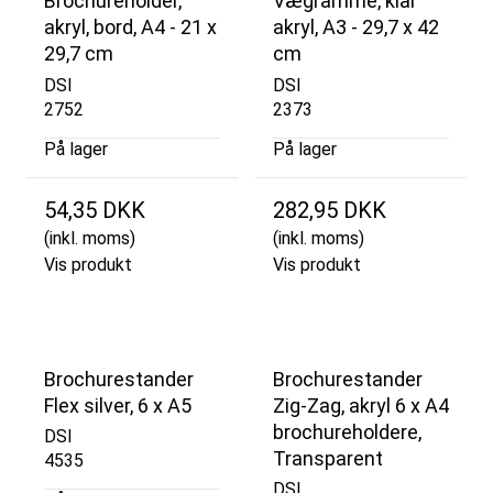
Brochureholder,
Vægramme, klar
akryl, bord, A4 - 21 x
akryl, A3 - 29,7 x 42
29,7 cm
cm
DSI
DSI
2752
2373
På lager
På lager
54,35 DKK
282,95 DKK
(inkl. moms)
(inkl. moms)
Vis produkt
Vis produkt
Brochurestander
Brochurestander
Flex silver, 6 x A5
Zig-Zag, akryl 6 x A4
brochureholdere,
DSI
Transparent
4535
DSI