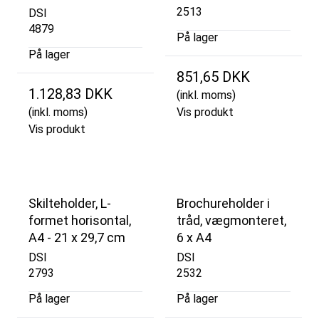
2513
DSI
4879
På lager
På lager
851,65 DKK
1.128,83 DKK
(inkl. moms)
(inkl. moms)
Vis produkt
Vis produkt
Skilteholder, L-
Brochureholder i
formet horisontal,
tråd, vægmonteret,
A4 - 21 x 29,7 cm
6 x A4
DSI
DSI
2793
2532
På lager
På lager