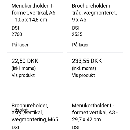
Menukortholder T-
Brochureholder i
formet, vertikal, A6
tråd, vægmonteret,
- 10,5 x 14,8 cm
9 x A5
DSI
DSI
2760
2535
På lager
På lager
22,50 DKK
233,55 DKK
(inkl. moms)
(inkl. moms)
Vis produkt
Vis produkt
Brochureholder,
Menukortholder L-
Udsolgt
akryl, vertikal,
formet vertikal, A3 -
vægmontering, M65
29,7 x 42 cm
DSI
DSI