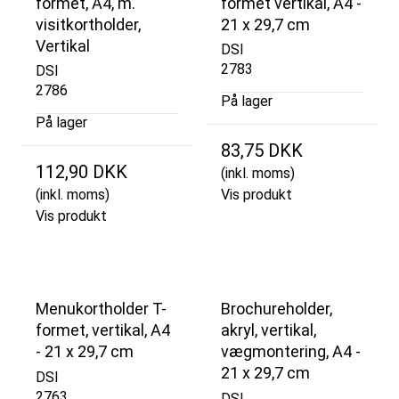
formet, A4, m.
formet vertikal, A4 -
visitkortholder,
21 x 29,7 cm
Vertikal
DSI
2783
DSI
2786
På lager
På lager
83,75 DKK
112,90 DKK
(inkl. moms)
(inkl. moms)
Vis produkt
Vis produkt
Menukortholder T-
Brochureholder,
formet, vertikal, A4
akryl, vertikal,
- 21 x 29,7 cm
vægmontering, A4 -
21 x 29,7 cm
DSI
2763
DSI