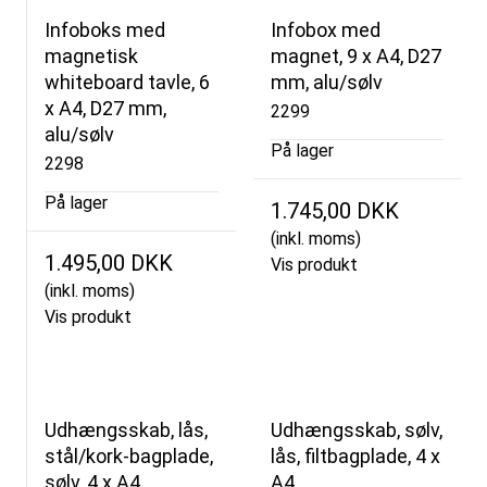
Infoboks med
Infobox med
magnetisk
magnet, 9 x A4, D27
whiteboard tavle, 6
mm, alu/sølv
x A4, D27 mm,
2299
alu/sølv
På lager
2298
På lager
1.745,00 DKK
(inkl. moms)
1.495,00 DKK
Vis produkt
(inkl. moms)
Vis produkt
Udhængsskab, lås,
Udhængsskab, sølv,
stål/kork-bagplade,
lås, filtbagplade, 4 x
sølv, 4 x A4
A4