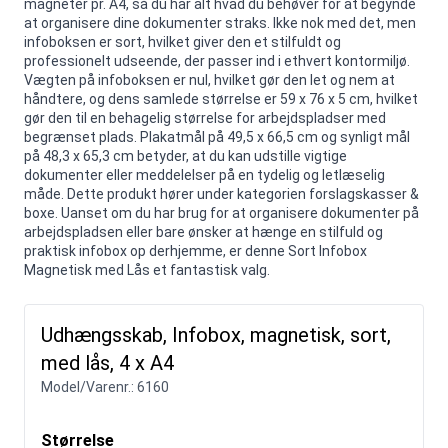
magneter pr. A4, så du har alt hvad du behøver for at begynde
at organisere dine dokumenter straks. Ikke nok med det, men
infoboksen er sort, hvilket giver den et stilfuldt og
professionelt udseende, der passer ind i ethvert kontormiljø.
Vægten på infoboksen er nul, hvilket gør den let og nem at
håndtere, og dens samlede størrelse er 59 x 76 x 5 cm, hvilket
gør den til en behagelig størrelse for arbejdspladser med
begrænset plads. Plakatmål på 49,5 x 66,5 cm og synligt mål
på 48,3 x 65,3 cm betyder, at du kan udstille vigtige
dokumenter eller meddelelser på en tydelig og letlæselig
måde. Dette produkt hører under kategorien forslagskasser &
boxe. Uanset om du har brug for at organisere dokumenter på
arbejdspladsen eller bare ønsker at hænge en stilfuld og
praktisk infobox op derhjemme, er denne Sort Infobox
Magnetisk med Lås et fantastisk valg.
Udhængsskab, Infobox, magnetisk, sort,
med lås, 4 x A4
Model/Varenr.:
6160
Størrelse