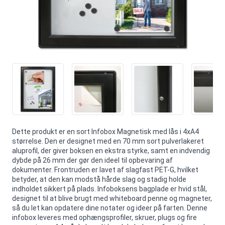
Dette produkt er en sort Infobox Magnetisk med lås i 4xA4
størrelse. Den er designet med en 70 mm sort pulverlakeret
aluprofil, der giver boksen en ekstra styrke, samt en indvendig
dybde på 26 mm der gør den ideel til opbevaring af
dokumenter. Frontruden er lavet af slagfast PET-G, hvilket
betyder, at den kan modstå hårde slag og stadig holde
indholdet sikkert på plads. Infoboksens bagplade er hvid stål,
designet til at blive brugt med whiteboard penne og magneter,
så du let kan opdatere dine notater og ideer på farten. Denne
infobox leveres med ophængsprofiler, skruer, plugs og fire