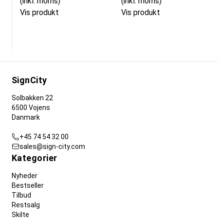
(inkl. moms)
(inkl. moms)
Vis produkt
Vis produkt
SignCity
Solbakken 22
6500 Vojens
Danmark
+45 74 54 32 00
sales@sign-city.com
Kategorier
Nyheder
Bestseller
Tilbud
Restsalg
Skilte