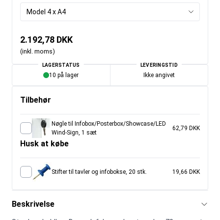
Model 4 x A4
2.192,78 DKK
(inkl. moms)
LAGERSTATUS
LEVERINGSTID
10 på lager
Ikke angivet
Tilbehør
Nøgle til Infobox/Posterbox/Showcase/LED
62,79 DKK
Wind-Sign, 1 sæt
Husk at købe
Stifter til tavler og infobokse, 20 stk.
19,66 DKK
Beskrivelse