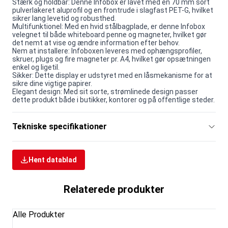
Stærk og holdbar: Denne Infobox er lavet med en 70 mm sort
pulverlakeret aluprofil og en frontrude i slagfast PET-G, hvilket
sikrer lang levetid og robusthed.
Multifunktionel: Med en hvid stålbagplade, er denne Infobox
velegnet til både whiteboard penne og magneter, hvilket gør
det nemt at vise og ændre information efter behov.
Nem at installere: Infoboxen leveres med ophængsprofiler,
skruer, plugs og fire magneter pr. A4, hvilket gør opsætningen
enkel og ligetil.
Sikker: Dette display er udstyret med en låsmekanisme for at
sikre dine vigtige papirer.
Elegant design: Med sit sorte, strømlinede design passer
dette produkt både i butikker, kontorer og på offentlige steder.
Tekniske specifikationer
Hent datablad
Relaterede produkter
Alle Produkter