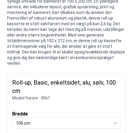
synlige område for banneret er 100 x 200 cm. En yderligere
service, der inkluderer layout, grafisk opsætning, print og
montering af banneret, kan tilkøbes som du ønsker det.
Fremstillet af robust aluminium og plastik, denne roll-up
kassette er stolt sølvfarvet med en vægt på kun 2,6 kg. Det
betyder, du nemt kan tage det med dig på messer, udstillinger
eller andre større begivenheder. Med sine generøse
totaldimensioner på 102 x 212 cm, er denne roll-up kassette
et fremragende valg for alle, der ønsker at gøre et stort
indtryk. Den kan bruges til at skabe opsigtsvækkende displays
og give dig den nødvendige kant i en konkurrencepræget
verden.
Roll-up, Basic, enkeltsidet, alu, sølv, 100
cm
Model/Varenr.:
4561
Bredde
100 cm