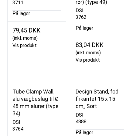
rør) (type 49)
3711
DSI
På lager
3762
På lager
79,45 DKK
(inkl. moms)
83,04 DKK
Vis produkt
(inkl. moms)
Vis produkt
Tube Clamp Wall,
Design Stand, fod
alu vægbeslag til Ø
firkantet 15 x 15
48 mm alurør (type
cm,, Sort
34)
DSI
4888
DSI
3764
På lager