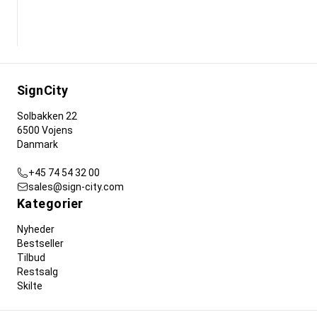
SignCity
Solbakken 22
6500 Vojens
Danmark
+45 74 54 32 00
sales@sign-city.com
Kategorier
Nyheder
Bestseller
Tilbud
Restsalg
Skilte