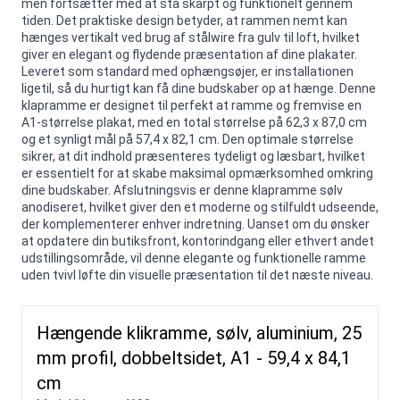
men fortsætter med at stå skarpt og funktionelt gennem
tiden. Det praktiske design betyder, at rammen nemt kan
hænges vertikalt ved brug af stålwire fra gulv til loft, hvilket
giver en elegant og flydende præsentation af dine plakater.
Leveret som standard med ophængsøjer, er installationen
ligetil, så du hurtigt kan få dine budskaber op at hænge. Denne
klapramme er designet til perfekt at ramme og fremvise en
A1-størrelse plakat, med en total størrelse på 62,3 x 87,0 cm
og et synligt mål på 57,4 x 82,1 cm. Den optimale størrelse
sikrer, at dit indhold præsenteres tydeligt og læsbart, hvilket
er essentielt for at skabe maksimal opmærksomhed omkring
dine budskaber. Afslutningsvis er denne klapramme sølv
anodiseret, hvilket giver den et moderne og stilfuldt udseende,
der komplementerer enhver indretning. Uanset om du ønsker
at opdatere din butiksfront, kontorindgang eller ethvert andet
udstillingsområde, vil denne elegante og funktionelle ramme
uden tvivl løfte din visuelle præsentation til det næste niveau.
Hængende klikramme, sølv, aluminium, 25
mm profil, dobbeltsidet, A1 - 59,4 x 84,1
cm