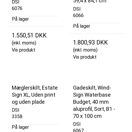
59,4 x 84,1 cm
DSI
6076
DSI
6066
På lager
På lager
1.550,51 DKK
1.800,93 DKK
(inkl. moms)
Vis produkt
(inkl. moms)
Vis produkt
Mæglerskilt, Estate
Gadeskilt, Wind-
Sign XL, Uden print
Sign Waterbase
og uden plade
Budget, 40 mm
aluprofil, Sort, B1 -
DSI
70 x 100 cm
3358
DSI
På lager
6067