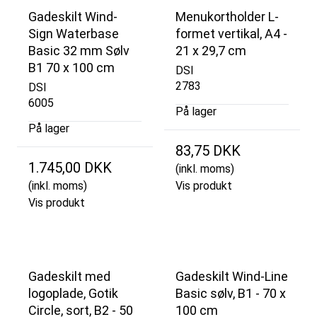
Gadeskilt Wind-
Menukortholder L-
Sign Waterbase
formet vertikal, A4 -
Basic 32 mm Sølv
21 x 29,7 cm
B1 70 x 100 cm
DSI
2783
DSI
6005
På lager
På lager
83,75 DKK
1.745,00 DKK
(inkl. moms)
(inkl. moms)
Vis produkt
Vis produkt
Gadeskilt med
Gadeskilt Wind-Line
logoplade, Gotik
Basic sølv, B1 - 70 x
Circle, sort, B2 - 50
100 cm