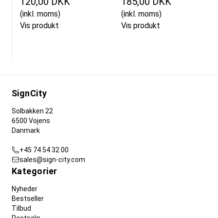
120,00 DKK
185,00 DKK
(inkl. moms)
(inkl. moms)
Vis produkt
Vis produkt
SignCity
Solbakken 22
6500 Vojens
Danmark
+45 74 54 32 00
sales@sign-city.com
Kategorier
Nyheder
Bestseller
Tilbud