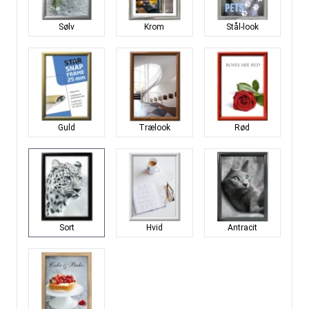
Sølv
Krom
Stål-look
Guld
Trælook
Rød
Sort
Hvid
Antracit