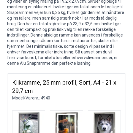
og viser en synlig måling på 19,2 x 27,9cm. Skruer og plugs til
montering er inkluderet, hvilket gør installationen let og ligetil.
Snaprammen vejer kun 0,35 kg, hvilket gør den let at håndtere
og installere, men samtidig stærk nok til at modstå daglig
brug. Den har en total størrelse på 23,9 x 32,6 cm, hvilket gør
den til et kompakt og praktisk valg til en række forskellige
indstillinger. Denne alsidige ramme kan anvendes i forskellige
sammenhænge, såsom kontorer, restauranter, skoler eller
hjemmet. Det minimalistiske, sorte design vil passe ind i
enhver farveskema eller indretning. Så uanset om du vil
fremvise kunst, familiefotos eller erhvervslivsannoncer, er
denne Alu Snapramme den perfekte løsning.
Klikramme, 25 mm profil, Sort, A4 - 21 x
29,7 cm
Model/Varenr.:
4940