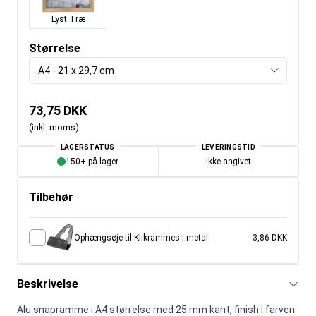
Lyst Træ
Størrelse
A4 - 21 x 29,7 cm
73,75 DKK
(inkl. moms)
LAGERSTATUS
LEVERINGSTID
150+ på lager
Ikke angivet
Tilbehør
Ophængsøje til Klikrammes i metal
3,86 DKK
Beskrivelse
Alu snapramme i A4 størrelse med 25 mm kant, finish i farven